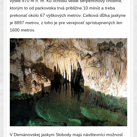
výške 870 m n. m. Ku vchodu vedie serpentínový chodník,
ktorým to od parkoviska trvá približne 10 minút a treba
prekonať okolo 67 výškových metrov. Celková dĺžka jaskyne
je 8897 metrov, z toho je pre verejnosť sprístupnených len
1600 metrov.
V Demänovskej jaskyni Slobody majú návštevníci možnosť