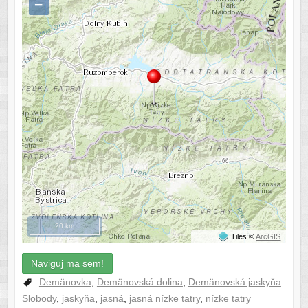
−
20 km
Tiles ©
ArcGIS
Naviguj ma sem!
Demänovka
,
Demänovská dolina
,
Demänovská jaskyňa
Slobody
,
jaskyňa
,
jasná
,
jasná nízke tatry
,
nízke tatry