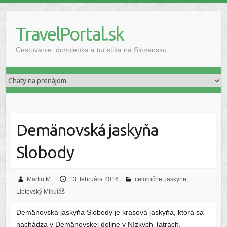
Skip
to
TravelPortal.sk
content
Cestovanie, dovolenka a turistika na Slovensku
Demänovská jaskyňa
Slobody
Martin M
13. februára 2016
celoročne
,
jaskyne
,
Liptovský Mikuláš
Demänovská jaskyňa Slobody je krasová jaskyňa, ktorá sa
nachádza v Demänovskej doline v Nízkych Tatrách.