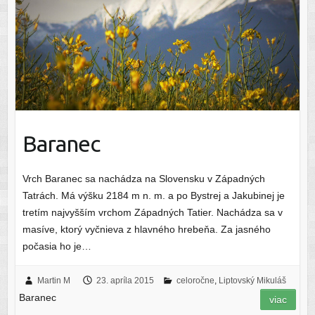
Baranec
Vrch Baranec sa nachádza na Slovensku v Západných
Tatrách. Má výšku 2184 m n. m. a po Bystrej a Jakubinej je
tretím najvyšším vrchom Západných Tatier. Nachádza sa v
masíve, ktorý vyčnieva z hlavného hrebeňa. Za jasného
počasia ho je…
Martin M
23. apríla 2015
celoročne
,
Liptovský Mikuláš
Baranec
viac