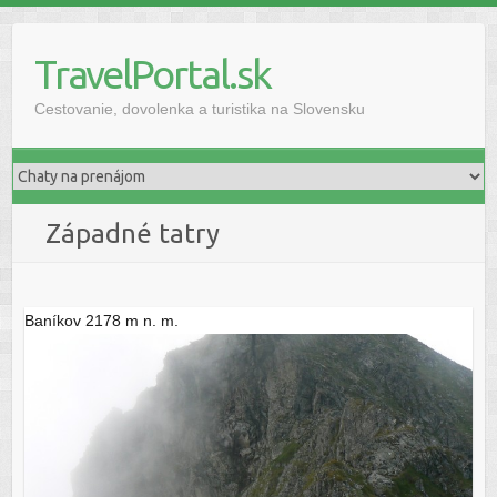
Skip
to
TravelPortal.sk
content
Cestovanie, dovolenka a turistika na Slovensku
západné tatry
Baníkov 2178 m n. m.