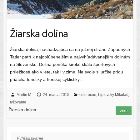
Žiarska dolina
Žiarska dolina, nachádzajúca sa na južnej strane Západných
Tatier patrí k najobľúbenejším a najvyhľadávanejším dolinám
na Slovensku. Dolina ponúka širokú škálu športových
príležitostí ako v lete, tak i v zime. Na svoje si určite prídu
priatelia turistiky a horskej cyklistiky…
Martin M
24. marca 2015
celoročne
,
Liptovský Mikuláš
,
lyžovanie
Žiarska dolina
viac
Vyhľadávanie