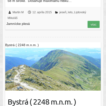
58 m široké. Dosahuje maximálnu hĺbku…
Martin M
12. apríla 2015
jeseň
,
leto
,
Liptovský
Mikuláš
Jamnícke plesá
viac
Bystrá ( 2248 m.n.m. )
Bystrá ( 2248 m.n.m. )