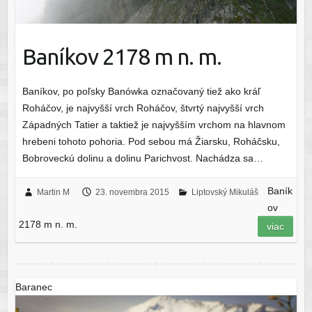
Baníkov 2178 m n. m.
Baníkov, po poľsky Banówka označovaný tiež ako kráľ
Roháčov, je najvyšší vrch Roháčov, štvrtý najvyšší vrch
Západných Tatier a taktiež je najvyšším vrchom na hlavnom
hrebeni tohoto pohoria. Pod sebou má Žiarsku, Roháčsku,
Bobroveckú dolinu a dolinu Parichvost. Nachádza sa…
Baník
Martin M
23. novembra 2015
Liptovský Mikuláš
ov
2178 m n. m.
viac
Baranec