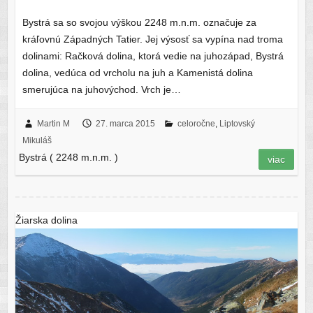
Bystrá sa so svojou výškou 2248 m.n.m. označuje za
kráľovnú Západných Tatier. Jej výsosť sa vypína nad troma
dolinami: Račková dolina, ktorá vedie na juhozápad, Bystrá
dolina, vedúca od vrcholu na juh a Kamenistá dolina
smerujúca na juhovýchod. Vrch je…
Martin M
27. marca 2015
celoročne
,
Liptovský
Mikuláš
Bystrá ( 2248 m.n.m. )
viac
Žiarska dolina