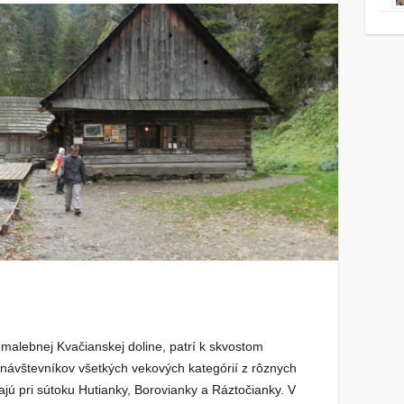
malebnej Kvačianskej doline, patrí k skvostom
návštevníkov všetkých vekových kategórií z rôznych
jú pri sútoku Hutianky, Borovianky a Ráztočianky. V