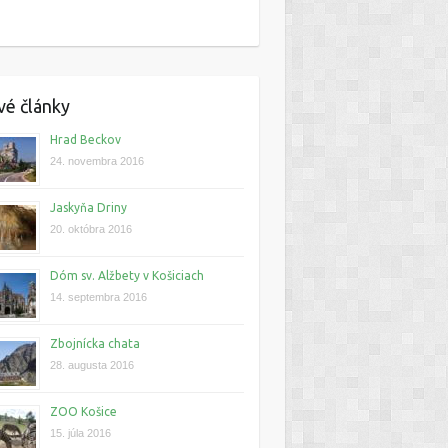
é články
Hrad Beckov
24. novembra 2016
Jaskyňa Driny
20. októbra 2016
Dóm sv. Alžbety v Košiciach
14. septembra 2016
Zbojnícka chata
28. augusta 2016
ZOO Košice
15. júla 2016