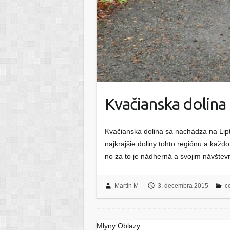
Kvačianska dolina
Kvačianska dolina sa nachádza na Lipt
najkrajšie doliny tohto regiónu a každoro
no za to je nádherná a svojim návšte
Martin M
3. decembra 2015
c
Mlyny Oblazy