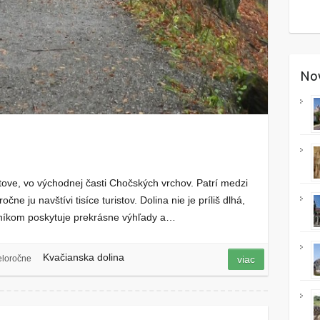
Nov
ove, vo východnej časti Chočských vrchov. Patrí medzi
čne ju navštívi tisíce turistov. Dolina nie je príliš dlhá,
vníkom poskytuje prekrásne výhľady a…
Kvačianska dolina
eloročne
viac