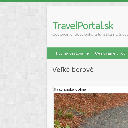
Skip
to
content
TravelPortal.sk
Cestovanie, dovolenka a turistika na Slo
Tipy na cestovanie
Cestovanie v roč
veľké borové
Kvačianska dolina