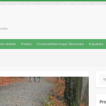
vensku
nom období
Poloha
Cestovateľská mapa Slovenska
Kúpaliská
Vyh
Pri