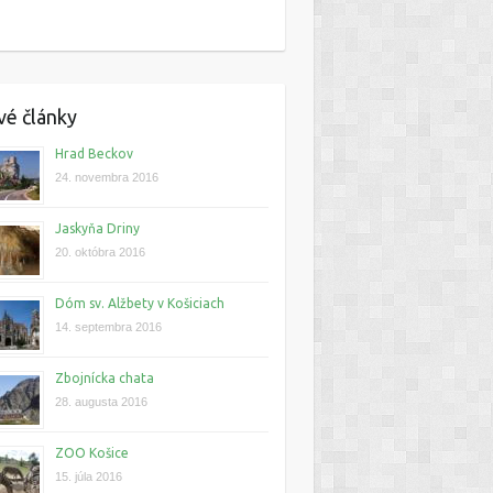
é články
Hrad Beckov
24. novembra 2016
Jaskyňa Driny
20. októbra 2016
Dóm sv. Alžbety v Košiciach
14. septembra 2016
Zbojnícka chata
28. augusta 2016
ZOO Košice
15. júla 2016