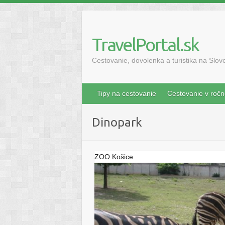
Skip
to
content
TravelPortal.sk
Cestovanie, dovolenka a turistika na Slo
Tipy na cestovanie
Cestovanie v roč
dinopark
ZOO Košice