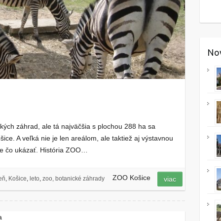
Nov
ých záhrad, ale tá najväčšia s plochou 288 ha sa
e. A veľká nie je len areálom, ale taktiež aj výstavnou
e čo ukázať. História ZOO…
ZOO Košice
eň
,
Košice
,
leto
,
zoo, botanické záhrady
viac
a