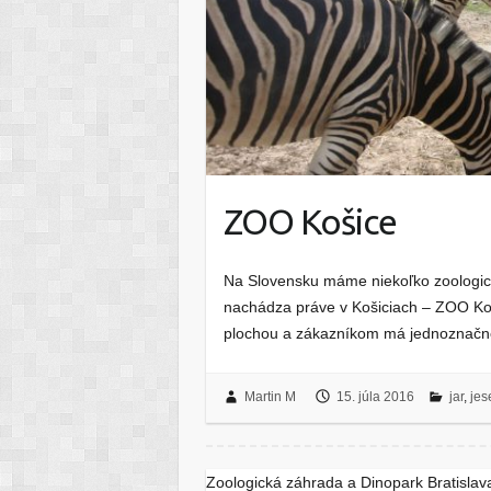
ZOO Košice
Na Slovensku máme niekoľko zoologick
nachádza práve v Košiciach – ZOO Košic
plochou a zákazníkom má jednoznačn
Martin M
15. júla 2016
jar
,
jes
Zoologická záhrada a Dinopark Bratislav