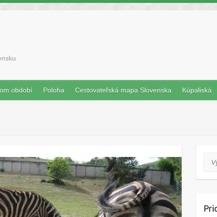
vensku
nom období
Poloha
Cestovateľská mapa Slovenska
Kúpaliská
Vyh
Pri